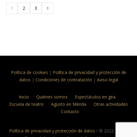
1
2
3
Política de cookies
|
Política de privacidad y protección de
datos
|
Condiciones de contratación
|
Aviso legal
Inicio
Quiénes somos
Espectáculos en gira
Escuela de teatro
Agusto en Mérida
Otras actividades
Contacto
Política de privacidad y protección de datos
/ © 2022 Taptc?