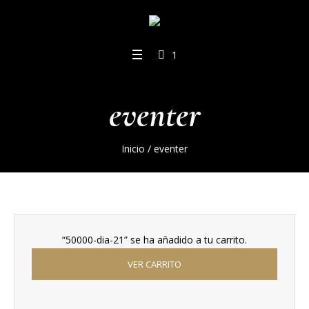
1
eventer
Inicio
/ eventer
“50000-dia-21” se ha añadido a tu carrito.
VER CARRITO