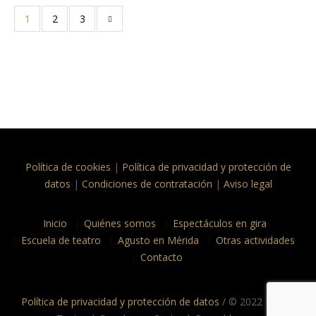
1
2
3
Política de cookies
|
Política de privacidad y protección de
datos
|
Condiciones de contratación
|
Aviso legal
Inicio
Quiénes somos
Espectáculos en gira
Escuela de teatro
Agusto en Mérida
Otras actividades
Contacto
Política de privacidad y protección de datos
/ © 2022 Taptc?