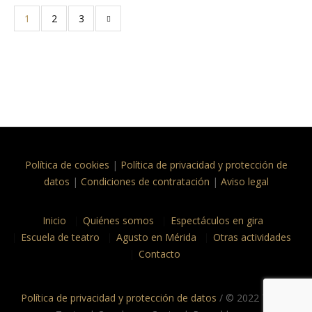
1
2
3
Política de cookies
|
Política de privacidad y protección de
datos
|
Condiciones de contratación
|
Aviso legal
Inicio
Quiénes somos
Espectáculos en gira
Escuela de teatro
Agusto en Mérida
Otras actividades
Contacto
Política de privacidad y protección de datos
/ © 2022 Taptc?