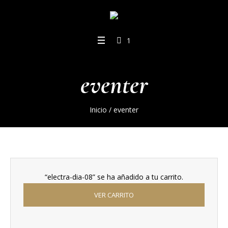
1
eventer
Inicio
/ eventer
“electra-dia-08” se ha añadido a tu carrito.
VER CARRITO