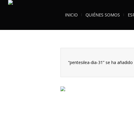
INICIO
QUIÉNES SOMOS
ES
“pentesilea-dia-31” se ha añadido 