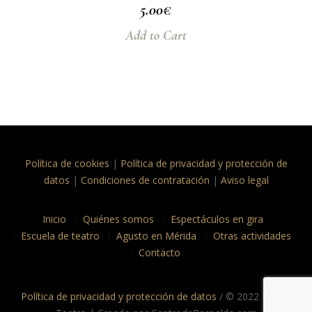
5.00
€
Add to Cart
Política de cookies
|
Política de privacidad y protección de
datos
|
Condiciones de contratación
|
Aviso legal
Inicio
Quiénes somos
Espectáculos en gira
Escuela de teatro
Agusto en Mérida
Otras actividades
Contacto
Política de privacidad y protección de datos
/ © 2022 Taptc?