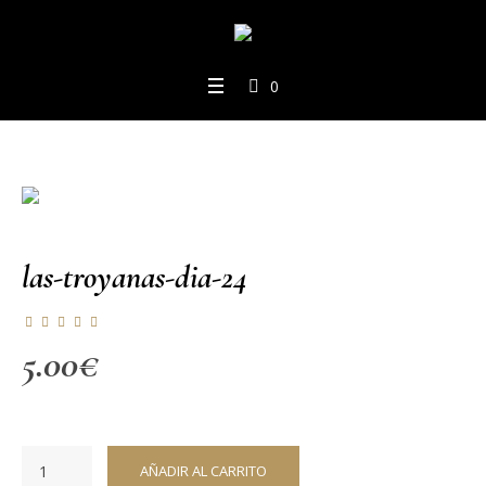
0
las-troyanas-dia-24
5.00
€
AÑADIR AL CARRITO